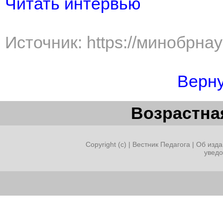
Читать интервью
Источник: https://минобрна
Верну
Возрастная
Copyright (c) |
Вестник Педагога
|
Об изда
увед