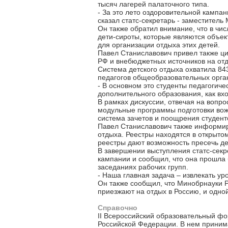
тысяч лагерей палаточного типа.
- За это лето оздоровительной кампа
сказал статс-секретарь - заместитель 
Он также обратил внимание, что в чис
дети-сироты, которые являются объек
для организации отдыха этих детей.
Павел Станиславович привел также ц
РФ и внебюджетных источников на отд
Система детского отдыха охватила 843
педагогов общеобразовательных органи
- В основном это студенты педагогиче
дополнительного образования, как вх
В рамках дискуссии, отвечая на вопро
модульные программы подготовки вожа
система зачетов и поощрения студен
Павел Станиславович также информиро
отдыха. Реестры находятся в открыто
реестры дают возможность пресечь де
В завершении выступления статс-секр
кампании и сообщил, что она прошла 
заседаниях рабочих групп.
- Наша главная задача – извлекать у
Он также сообщил, что Минобрнауки Р
приезжают на отдых в Россию, и одно
Справочно
II Всероссийский образовательный фо
Российской Федерации. В нем принимаю