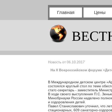
Главная
Цены
ВЕСТ
Новость от 06.10.2017
На II Всероссийском форуме «Дет
В Международном детском центре «Арт
состоялся круглый стол по теме обес
статс-секретарь - заместитель Минис
В ходе своего выступления П.С. Зень
Минобрнауки России наделено полном
и оздоровления детей.
Павел Станиславович уточнил, что ле
стационарных, 609 санаторно-оздоров