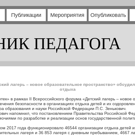
Публикации
Мероприятия
Опубликовать
НИК ПЕДАГОГА
ский лагерь – новое образовательное пространство» обсуди
отдыха
ек» в рамках II Всероссийского форума «Детский лагерь – новое 
печения безопасности в организациях отдыха детей и их оздоровле
тра образования и науки Российской Федерации П.С. Зенькович.
кович напомнил, что постановлением Правительства Российской Фе
очиями по разработке и реализации основ государственной полит
том 2017 года функционировало 46544 организации отдыха детей и
ительных лагеря и 36 853 лагеря с дневным пребыванием, 4667 лаг