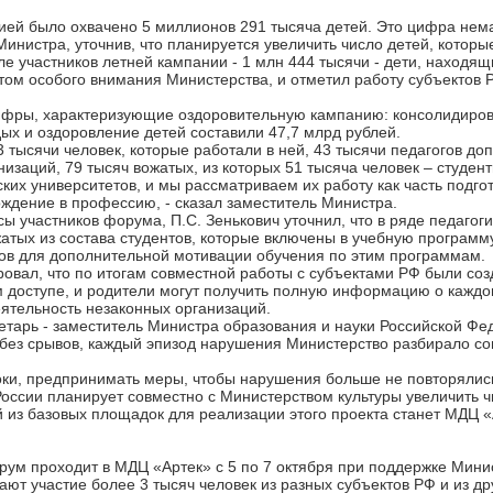
нией было охвачено 5 миллионов 291 тысяча детей. Это цифра нема
Министра, уточнив, что планируется увеличить число детей, которы
ле участников летней кампании - 1 млн 444 тысячи - дети, находя
том особого внимания Министерства, и отметил работу субъектов 
ифры, характеризующие оздоровительную кампанию: консолидиро
ых и оздоровление детей составили 47,7 млрд рублей.
 тысячи человек, которые работали в ней, 43 тысячи педагогов до
заций, 79 тысяч вожатых, из которых 51 тысяча человек – студент
ских университетов, и мы рассматриваем их работу как часть подго
ождение в профессию, - сказал заместитель Министра.
сы участников форума, П.С. Зенькович уточнил, что в ряде педагог
тых из состава студентов, которые включены в учебную программу
тов для дополнительной мотивации обучения по этим программам.
вал, что по итогам совместной работы с субъектами РФ были соз
м доступе, и родители могут получить полную информацию о каждо
ятельность незаконных организаций.
етарь - заместитель Министра образования и науки Российской Фе
без срывов, каждый эпизод нарушения Министерство разбирало со
роки, предпринимать меры, чтобы нарушения больше не повторялись
оссии планирует совместно с Министерством культуры увеличить ч
й из базовых площадок для реализации этого проекта станет МДЦ «
рум проходит в МДЦ «Артек» с 5 по 7 октября при поддержке Мини
т участие более 3 тысяч человек из разных субъектов РФ и из дру