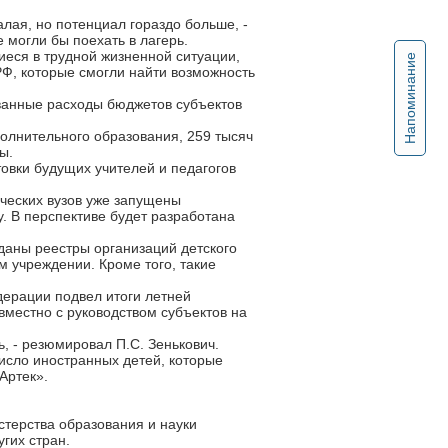
лая, но потенциал гораздо больше, -
е могли бы поехать в лагерь.
щиеся в трудной жизненной ситуации,
Напоминание
РФ, которые смогли найти возможность
ванные расходы бюджетов субъектов
полнительного образования, 259 тысяч
ы.
товки будущих учителей и педагогов
ических вузов уже запущены
. В перспективе будет разработана
даны реестры организаций детского
м учреждении. Кроме того, такие
дерации подвел итоги летней
вместно с руководством субъектов на
, - резюмировал П.С. Зенькович.
исло иностранных детей, которые
Артек».
стерства образования и науки
гих стран.