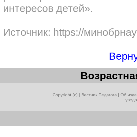
интересов детей».
Источник: https://минобрна
Верну
Возрастная
Copyright (c) |
Вестник Педагога
|
Об изда
увед