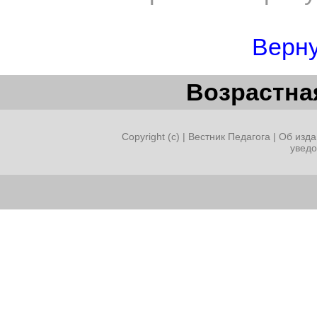
Верну
Возрастная
Copyright (c) |
Вестник Педагога
|
Об изда
увед