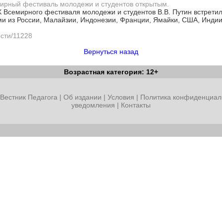
мирный фестиваль молодежи и студентов открытым.
 Всемирного фестиваля молодежи и студентов В.В. Путин встретил
и из России, Малайзии, Индонезии, Франции, Ямайки, США, Индии
ости/11228
Вернуться назад
Возрастная категория: 12+
Вестник Педагога
|
Об издании
|
Условия
|
Политика конфиденциал
уведомления
|
Контакты