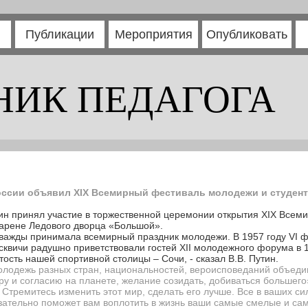
Публикации
Мероприятия
Опубликовать
НИК ПЕДАГОГА
оссии объявил XIX Всемирный фестиваль молодежи и студен
тин принял участие в торжественной церемонии открытия XIX Все
а арене Ледового дворца «Большой».
 дважды принимала всемирный праздник молодежи. В 1957 году VI 
сквичи радушно приветствовали гостей XII молодежного форума в 1
тость нашей спортивной столицы – Сочи, - сказал В.В. Путин.
молодежь разных стран, национальностей, вероисповеданий объеди
иру и согласию на планете, желание созидать, добиваться б
о
льшего
 Стремитесь изменить этот мир, сделать его лучше. Все в ваших си
зательно поможет вам воплотить в жизнь ваши самые смелые и са