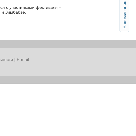
Напоминание
ся с участниками фестиваля –
 и Зимбабве.
ьности
|
E-mail