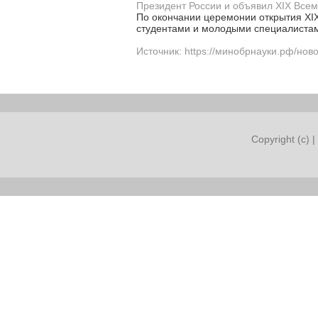
Президент России и объявил XIX Все
По окончании церемонии открытия XIX
студентами и молодыми специалистам
Источник: https://минобрнауки.рф/нов
Copyright (c) |