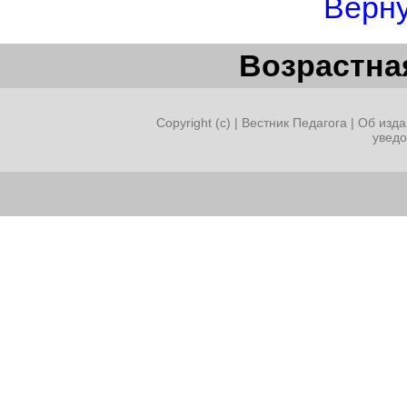
Верну
Возрастная
Copyright (c) |
Вестник Педагога
|
Об изда
увед