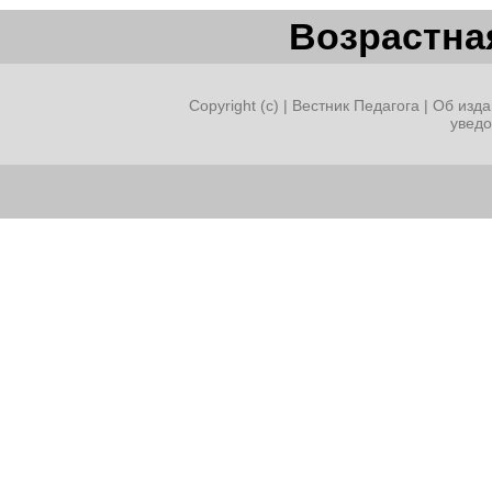
Возрастная
Copyright (c) |
Вестник Педагога
|
Об изда
увед