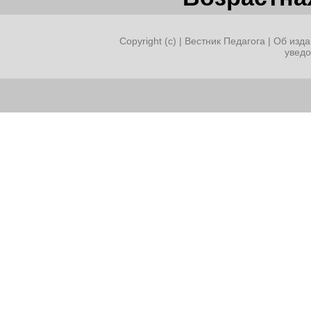
Copyright (c) |
Вестник Педагога
|
Об изда
увед