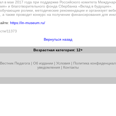
л в мае 2017 года при поддержке Российского комитета Междунар
ния» и благотворительного фонда Сбербанка «Вклад в будущее».
обучающие ролики, методические рекомендации и организует веби
, а также проводит конкурс на получение финансирования для инк
сайте:
https://in-museum.ru/
ости/11373
Вернуться назад
Возрастная категория: 12+
Вестник Педагога
|
Об издании
|
Условия
|
Политика конфиденциал
уведомления
|
Контакты