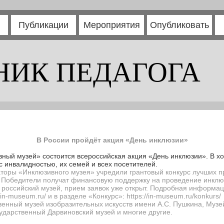
Публикации
Мероприятия
Опубликовать
НИК ПЕДАГОГА
В России пройдёт акция «День инклюзии»
вный музей» состоится всероссийская акция «День инклюзии». В х
 инвалидностью, их семей и всех посетителей.
аторы «Инклюзивного музея» учредили грантовый конкурс лучших пр
Победители получат финансовую поддержку на проведение инклюз
 российский музей, прием заявок уже открыт. Подробная информа
//in-museum.ru/
и в разделе «Конкурс»:
https://in-museum.ru/konkurs/
енный музей изобразительных искусств имени А.С. Пушкина, Музе
ударственный Дарвиновский музей и многие другие.