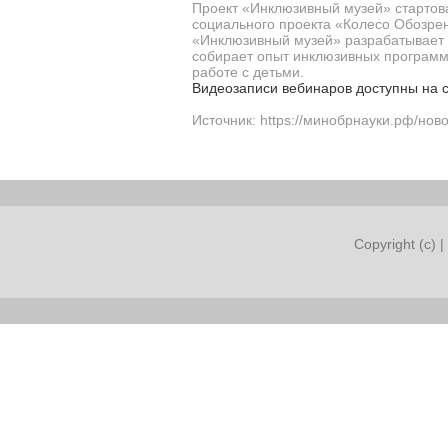
Проект «Инклюзивный музей» стартова
социального проекта «Колесо Обозре
«Инклюзивный музей» разрабатывает 
собирает опыт инклюзивных программ
работе с детьми.
Видеозаписи вебинаров доступны на 
Источник: https://минобрнауки.рф/нов
Copyright (c) |