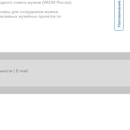
одного совета музеев (ИКОМ России),
Напоминание
нары для сотрудников музеев,
люзивных музейных проектов по
ьности
|
E-mail