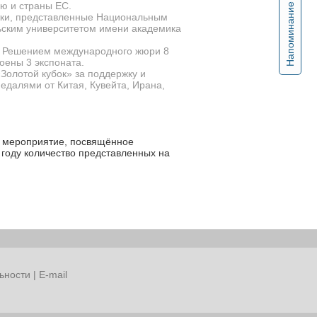
ю и страны ЕС.
Напоминание
тки, представленные Национальным
ским университетом имени академика
и. Решением международного жюри 8
оены 3 экспоната.
Золотой кубок» за поддержку и
едалями от Китая, Кувейта, Ирана,
 мероприятие, посвящённое
 году количество представленных на
ьности
|
E-mail