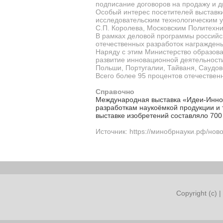
подписание договоров на продажу и 
Особый интерес посетителей выставк
исследовательским технологическим
С.П. Королева, Московским Политехн
В рамках деловой программы российс
отечественных разработок награжден
Наряду с этим Министерство образова
развитие инновационной деятельности
Польши, Португалии, Тайваня, Саудов
Всего более 95 процентов отечестве
Справочно
Международная выставка «Идеи-Инно
разработкам наукоёмкой продукции и 
выставке изобретений составляло 700 
Источник: https://минобрнауки.рф/нов
Copyright (c) |