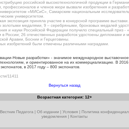
дистрибуцию российской высокотехнологичной продукции в Германи
и, профессионалов и членов жюри вызвали изобретения и разрабо
 университетом «МИСиС», Самарским национальным исследователь
ическим университетом.
кая экспозиция приняла участие в конкурсной программе выставк
ы золотыми медалями, 9 – серебряными, бронзовых медалей удост
ния и науки Российской Федерации получило специальный приз - «
 в России; 26 отечественных разработок удостоены дипломами и м
ской Аравии, Боснии и Герцеговины.
нных изобретений были отмечены различными наградами.
вации-Новые разработки» - значимое международное выставочное
технологиям, и ориентированное на их коммерциализацию. В 2016
экспонатов, в 2017 году – 800 экспонатов.
ости/11411
Вернуться назад
Возрастная категория: 12+
Вестник Педагога
|
Об издании
|
Условия
|
Политика конфиденциал
уведомления
|
Контакты