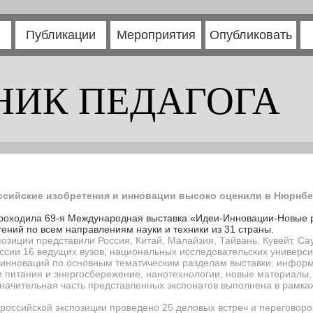
Публикации
Мероприятия
Опубликовать
НИК ПЕДАГОГА
ссийские изобретения и инновации высоко оценили в Нюрнбе
проходила 69-я Международная выставка «Идеи-Инновации-Новые 
ений по всем направлениям науки и техники из 31 страны.
зиции представили Россия, Китай, Малайзия, Тайвань, Кувейт, С
ссии 16 ведущих вузов, национальных исследовательских универси
 инноваций по основным тематическим разделам выставки: инфо
и питания и энергосбережение, нанотехнологии, новые материалы,
начительная часть представленных экспонатов выполнена в рамк
 российской экспозиции проведено 25 деловых встреч и переговоро