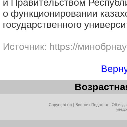
и Правительством Республ
о функционировании казах
государственного универси
Источник: https://минобрна
Верну
Возрастная
Copyright (c) |
Вестник Педагога
|
Об изда
увед