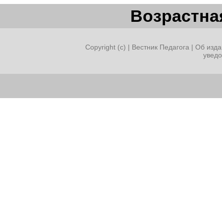
Возрастная
Copyright (c) |
Вестник Педагога
|
Об изда
увед