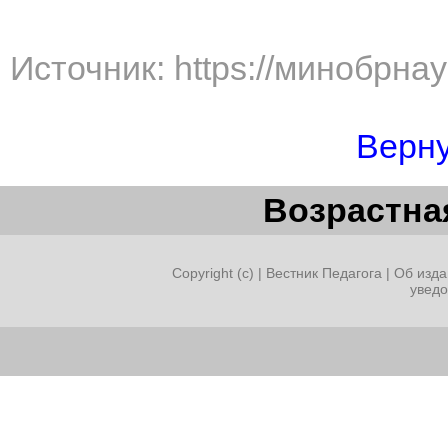
Источник: https://минобрна
Верну
Возрастная
Copyright (c) |
Вестник Педагога
|
Об изда
увед