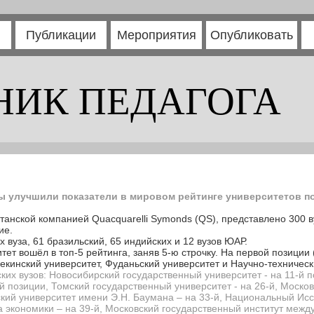
Публикации
Мероприятия
Опубликовать
НИК ПЕДАГОГА
ы улучшили показатели в мировом рейтинге университетов п
танской компанией Quacquarelli Symonds (QS), представлено 300 в
ие.
х вуза, 61 бразильский, 65 индийских и 12 вузов ЮАР.
ет вошёл в топ-5 рейтинга, заняв 5-ю строчку. На первой позиции (
екинский университет, Фуданьский университет и Научно-техническ
ских вузов: Новосибирский государственный университет - на 11-й 
й позиции, Томский государственный университет - на 26-й, Москов
кий университет имени Э.Н. Баумана – на 33-й, Национальный Ис
экономики – на 39-й, Московский государственный институт межд