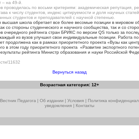
 – на 49-й.
ов проводилась по восьми критериям: академическая репутация, р
ва к числу студентов, индекс цитируемости и доля научных статей
нных студентов и преподавателей с научной степенью.
ая высшая школа обретает все более весомые позиции в мировом о
ак со стороны студенческого и научного сообщества, так и со сто
тов очередного рейтинга стран БРИКС по версии QS только за посл
 и каждый из вузов улучшил свои индивидуальные позиции. Работа 
ет продолжена как в рамках приоритетного проекта «Вузы как цент
ого в этом году приоритетного проекта «Развитие экспортного пот
езультаты рейтинга Министр образования и науки Российской Фед
ости/11632
Вернуться назад
Возрастная категория: 12+
Вестник Педагога
|
Об издании
|
Условия
|
Политика конфиденциал
уведомления
|
Контакты