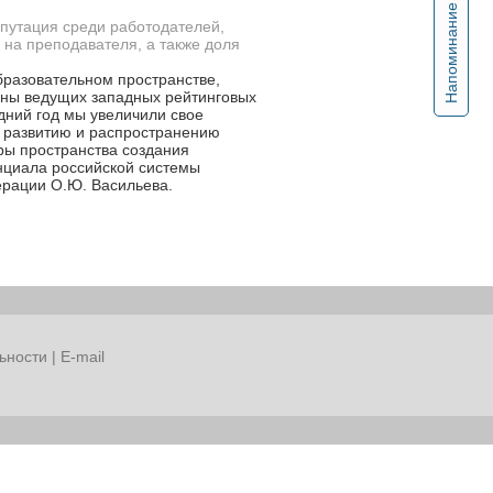
Напоминание
епутация среди работодателей,
 на преподавателя, а также доля
бразовательном пространстве,
роны ведущих западных рейтинговых
едний год мы увеличили свое
по развитию и распространению
ры пространства создания
енциала российской системы
ерации О.Ю. Васильева.
ьности
|
E-mail