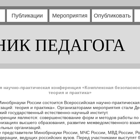
Публикации
Мероприятия
Опубликовать
НИК ПЕДАГОГА
я научно-практическая конференция «Комплексная безопасно
теория и практика»
 Минобрнауки России состоится Всероссийская научно-практическ
заций: теория и практика». Организаторами мероприятия стали Д
ий государственный естественно-научный институт.
ренции являются: совершенствование форм и методов работы по
анизациях высшего образования, развитие межведомственного вза
ельных организаций.
е представители Минобрнауки России, МЧС России, МВД России, Р
ерации, ведущих российских вузов. Перед участниками выступят б