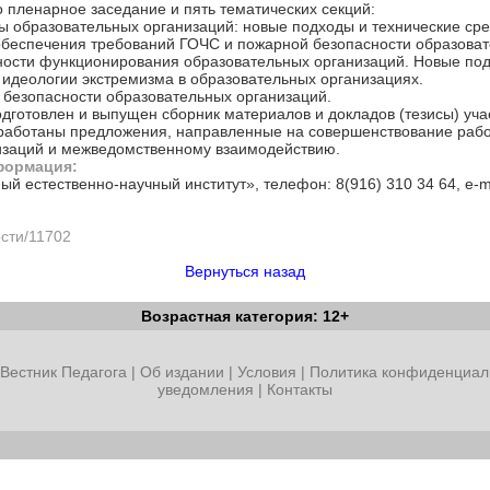
пленарное заседание и пять тематических секций:
 образовательных организаций: новые подходы и технические сре
 обеспечения требований ГОЧС и пожарной безопасности образоват
сности функционирования образовательных организаций. Новые под
идеологии экстремизма в образовательных организациях.
 безопасности образовательных организаций.
дготовлен и выпущен сборник материалов и докладов (тезисы) уч
ыработаны предложения, направленные на совершенствование раб
изаций и межведомственному взаимодействию.
формация:
 естественно-научный институт», телефон: 8(916) 310 34 64, e-ma
ости/11702
Вернуться назад
Возрастная категория: 12+
Вестник Педагога
|
Об издании
|
Условия
|
Политика конфиденциал
уведомления
|
Контакты