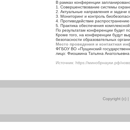
В рамках конференции запланировано 
1. Совершенствование системы охраны
2. Актуальные направления и задачи
3. Мониторинг и контроль биобезопа
4. Противодействие распространению 
5. Практика обеспечения комплексной
По результатам конференции будет по
Кроме того, на конференции будут в
безопасности образовательных орган
Место проведения и контактная ин
ФГБОУ ВО «Пущинский государственный
лицо:
Фиошкина Татьяна Анатольевна
Источник: https://минобрнауки.рф/нов
Copyright (c) |