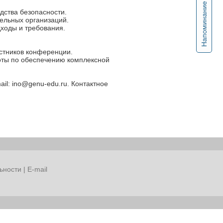
Напоминание
дства безопасности.
ельных организаций.
ходы и требования.
астников конференции.
оты по обеспечению комплексной
il: ino@genu-edu.ru. Контактное
ьности
|
E-mail