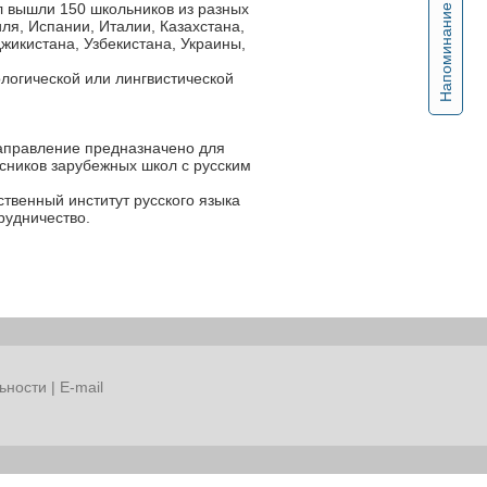
л вышли 150 школьников из разных
Напоминание
ля, Испании, Италии, Казахстана,
жикистана, Узбекистана, Украины,
логической или лингвистической
аправление предназначено для
сников зарубежных школ с русским
твенный институт русского языка
рудничество.
ьности
|
E-mail