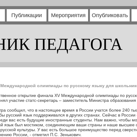
Публикации
Мероприятия
Опубликовать
НИК ПЕДАГОГА
 Международной олимпиады по русскому языку для школьник
ественное открытие финала XV Международной олимпиады по русск
нял участие статс-секретарь – заместитель Министра образования
тра сообщил, что в настоящее время в России учатся более 240 ты
бы русский язык поддерживался в других странах. Сейчас в России
реди вас есть будущие иностранные студенты. Нам важно, чтобы 
кий язык был мостиком, соединяющим ваши страны и наше высшее о
 русской культуры. У вас есть большое преимущество перед сверст
жению России, - отметил П.С. Зенькович.