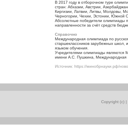
В 2017 году в отборочном туре олимп
стран: Абхазии, Австрии, Азербайджан
Киргизии, Латвии, Литвы, Молдовы, М
Черногории, Чехии, Эстонии, Южной 
Абсолютные победители олимпиады по
направленности за счёт средств бюдж
Справочно
Международная олимпиада по русском
старшеклассников зарубежных школ, и
языком обучения.
Учредителями олимпиады являются Ми
имени А.С. Пушкина, Международная а
Источник: https://минобрнауки.рф/нов
Copyright (c) |