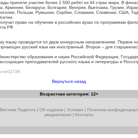
иады приняли участие более 2 500 ребят из 44 стран мира. В фина
а, Армении, Беларуси, Болгарии, Венгрии, Вьетнама, Грузии, Израи
онголии, Польши, Румынии, Сербии, Словакии, Словении, США, Тад
Осетии.
лучат право на обучение в российских вузах по программам фило
ета РФ.
у языку проводится по двум конкурсным направлениям. Первое н
зучающих русский язык как иностранный. Второе – для старшеклас
нистерство образования и науки Российской Федерации, Государс
ссоциация преподавателей русского языка и литературы и Россот
ости/11726
Вернуться назад
Возрастная категория: 12+
Вестник Педагога
|
Об издании
|
Условия
|
Политика конфиденциал
уведомления
|
Контакты