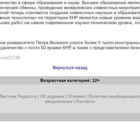
дничество в сфере образования и науки. Высшее образование явл
уденческие обмены, проведение межвузовских совместных мероприя
логий теперь становится создание совместных научных и образоват
ные технологии» на территории КНР является новым уровнем вза
льских работ на самом современном научно-техническом уровне, п
м университете Петра Великого учатся более 5 тысяч иностранных 
рудничество с почти 50 вузами КНР, а также с представителями би
ости/11740
Вернуться назад
Возрастная категория: 12+
Вестник Педагога
|
Об издании
|
Условия
|
Политика конфиденциал
уведомления
|
Контакты