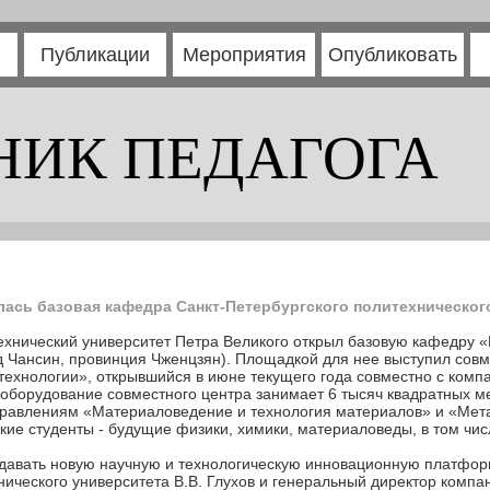
Публикации
Мероприятия
Опубликовать
НИК ПЕДАГОГА
лась базовая кафедра Санкт-Петербургского политехническог
технический университет Петра Великого открыл базовую кафедру
д Чансин, провинция Чженцзян). Площадкой для нее выступил совм
ехнологии», открывшийся в июне текущего года совместно с компа
оборудование совместного центра занимает 6 тысяч квадратных ме
правлениям «Материаловедение и технология материалов» и «Мета
йские студенты - будущие физики, химики, материаловеды, в том чи
здавать новую научную и технологическую инновационную платфо
ического университета В.В. Глухов и генеральный директор комп