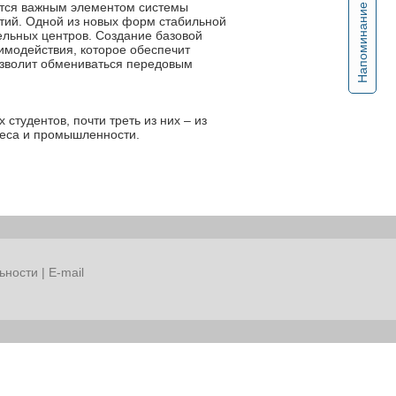
яется важным элементом системы
Напоминание
тий. Одной из новых форм стабильной
ельных центров. Создание базовой
имодействия, которое обеспечит
озволит обмениваться передовым
студентов, почти треть из них – из
знеса и промышленности.
ьности
|
E-mail