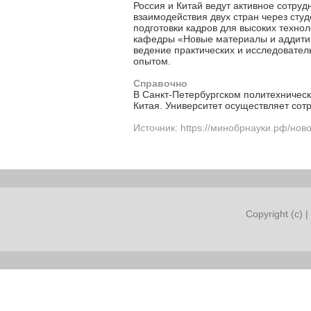
Россия и Китай ведут активное сотру
взаимодействия двух стран через ст
подготовки кадров для высоких техно
кафедры «Новые материалы и аддитив
ведение практических и исследовате
опытом.
Справочно
В Санкт-Петербургском политехническо
Китая. Университет осуществляет сот
Источник: https://минобрнауки.рф/нов
Copyright (c) |