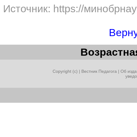
Источник: https://минобрна
Верну
Возрастная
Copyright (c) |
Вестник Педагога
|
Об изда
увед