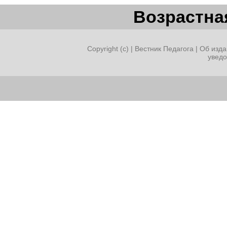
Возрастная
Copyright (c) |
Вестник Педагога
|
Об изда
увед