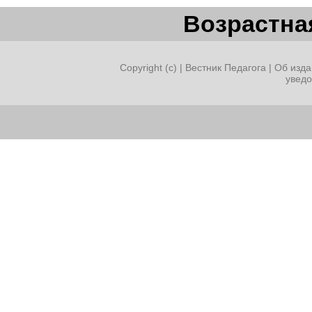
Возрастная
Copyright (c) |
Вестник Педагога
|
Об изда
увед