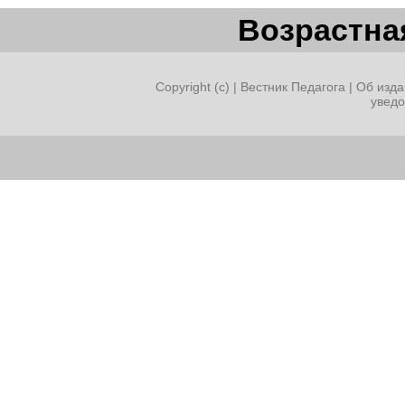
Возрастная
Copyright (c) |
Вестник Педагога
|
Об изда
увед