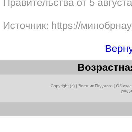
Правительства от 5 август
Источник: https://минобрна
Верну
Возрастная
Copyright (c) |
Вестник Педагога
|
Об изда
увед