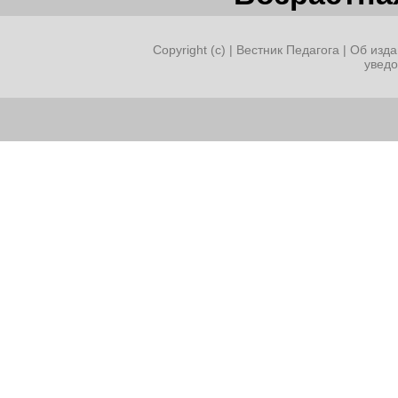
Copyright (c) |
Вестник Педагога
|
Об изда
увед