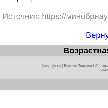
Источник: https://минобрна
Верну
Возрастная
Copyright (c) |
Вестник Педагога
|
Об изда
увед