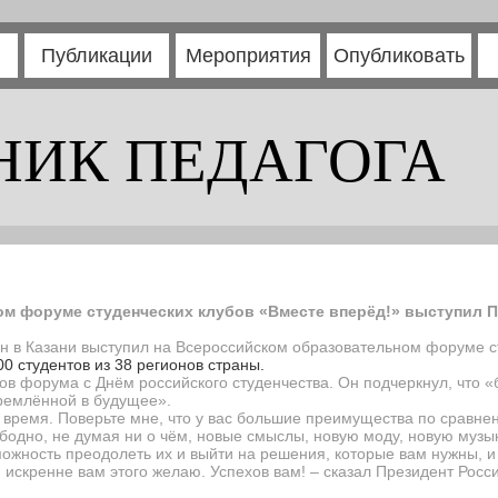
Публикации
Мероприятия
Опубликовать
НИК ПЕДАГОГА
м форуме студенческих клубов «Вместе вперёд!» выступил 
ин в Казани выступил на Всероссийском образовательном форуме с
 студентов из 38 регионов страны.
ов форума с Днём российского студенчества. Он подчеркнул, что «
тремлённой в будущее
».
е время. Поверьте мне, что у вас большие преимущества по сравне
бодно, не думая ни о чём, новые смыслы, новую моду, новую музык
ожность преодолеть их и выйти на решения, которые вам нужны, и 
искренне вам этого желаю. Успехов вам! – сказал Президент Росси