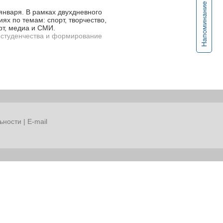
Напоминание
января. В рамках двухдневного
ях по темам: спорт, творчество,
рт, медиа и СМИ.
а студенчества и формирование
ьности
|
E-mail