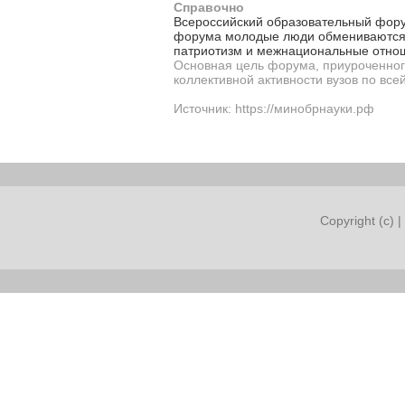
Справочно
Всероссийский образовательный форум
форума молодые люди обмениваются оп
патриотизм и межнациональные отнош
Основная цель форума, приуроченного
коллективной активности вузов по всей
Источник: https://минобрнауки.рф
Copyright (c) |