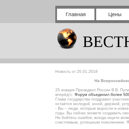
Главная
Цены
ВЕСТ
Новость от 25.01.2018
На Всероссийско
25 января Президент России В.В. Пут
вперёд!».
Форум объединил более 5000
Глава государства поздравил участник
остаётся молодой, юной, дерзкой, ус
- Вы – люди, которые выросли в ново
годы. Вы сейчас можете создавать сво
Не бойтесь ошибок, всегда ищите возм
счастливым, успешным поколением. Я 