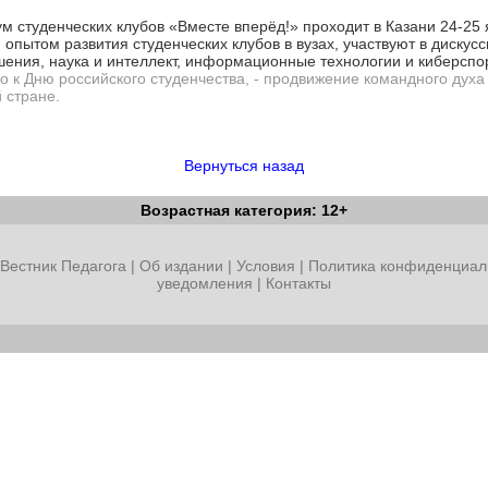
 студенческих клубов «Вместе вперёд!» проходит в Казани 24-25 
ытом развития студенческих клубов в вузах, участвуют в дискусси
ения, наука и интеллект, информационные технологии и киберспо
 к Дню российского студенчества, - продвижение командного дух
 стране.
Вернуться назад
Возрастная категория: 12+
Вестник Педагога
|
Об издании
|
Условия
|
Политика конфиденциал
уведомления
|
Контакты