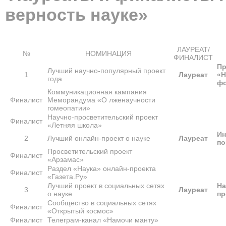
верность науке»
ЛАУРЕАТ/
№
НОМИНАЦИЯ
ФИНАЛИСТ
Пр
Лучший научно-популярный проект
1
Лауреат
«Н
года
фо
Коммуникационная кампания
Финалист
Меморандума «О лженаучности
гомеопатии»
Научно-просветительский проект
Финалист
«Летняя школа»
Ин
2
Лучший онлайн-проект о науке
Лауреат
по
Просветительский проект
Финалист
«Арзамас»
Раздел «Наука» онлайн-проекта
Финалист
«Газета.Ру»
Лучший проект в социальных сетях
На
3
Лауреат
о науке
пр
Сообщество в социальных сетях
Финалист
«Открытый космос»
Финалист
Т
елеграм-канал
«Намочи манту»