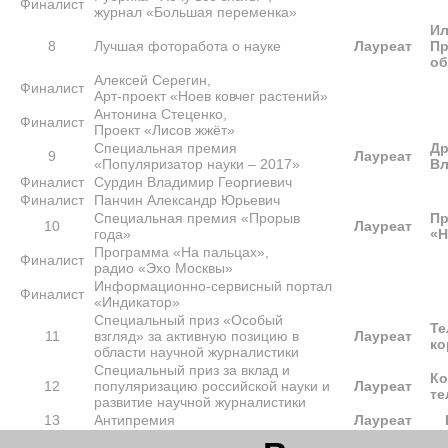
Финалист
журнал «Большая переменка»
Ил
8
Лучшая фоторабота о науке
Лауреат
Пр
об
Алексей Серегин,
Финалист
Арт-проект «Ноев ковчег растений»
Антонина Стеценко,
Финалист
Проект «Лисов жжёт»
Специальная премия
Др
9
Лауреат
«Популяризатор науки – 2017»
Вл
Финалист
Сурдин Владимир Георгиевич
Финалист
Панчин Александр Юрьевич
Специальная премия «Прорыв
Пр
10
Лауреат
года»
«Н
Программа «На пальцах»,
Финалист
радио «Эхо Москвы»
Информационно-сервисный портал
Финалист
«Индикатор»
Специальный приз «Особый
Те
11
взгляд» за активную позицию в
Лауреат
ко
области научной журналистики
Специальный приз за вклад и
Ко
12
популяризацию российской науки и
Лауреат
те
развитие научной журналистики
13
Антипремия
Лауреат