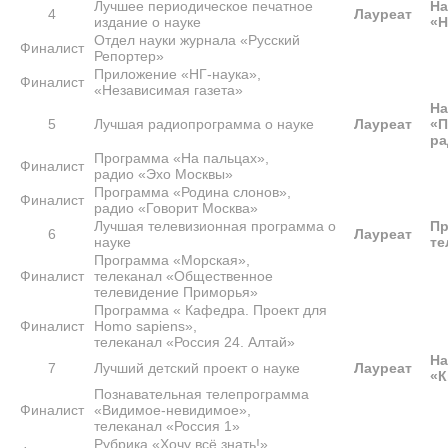
Лучшее периодическое печатное
На
4
Лауреат
издание о науке
«Н
Отдел науки журнала «Русский
Финалист
Репортер»
Приложение «НГ-наука»,
Финалист
«Независимая газета»
На
5
Лучшая радиопрограмма о науке
Лауреат
«П
ра
Программа «На пальцах»,
Финалист
радио «Эхо Москвы»
Программа «Родина слонов»,
Финалист
радио «Говорит Москва»
Лучшая телевизионная программа о
Пр
6
Лауреат
науке
те
Программа «Морская»,
Финалист
телеканал «Общественное
телевидение Приморья»
Программа « Кафедра. Проект для
Финалист
Homo sapiens»,
телеканал «Россия 24. Алтай»
На
7
Лучший детский проект о науке
Лауреат
«К
Познавательная телепрограмма
Финалист
«Видимое-невидимое»,
телеканал «Россия 1»
Рубрика «Хочу всё знать!»,