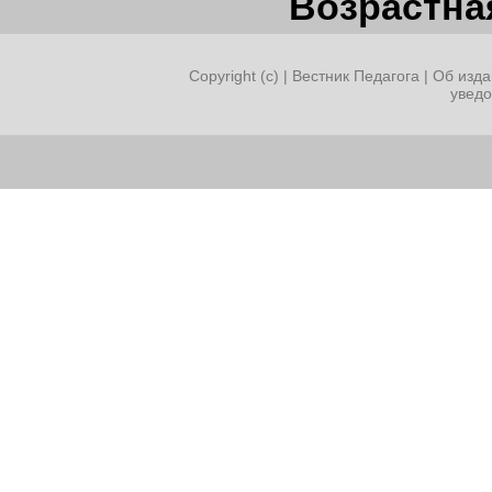
Возрастная
Copyright (c) |
Вестник Педагога
|
Об изда
увед