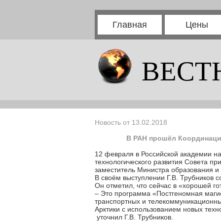
Главная
Цены
ВЕСТ
Новость от 13.02.2018
В РАН прошёл Координаци
12 февраля в Российской академии н
технологического развития Совета пр
заместитель Министра образования и 
В своём выступлении Г.В. Трубников 
Он отметил, что сейчас в «хорошей го
– Это программа «Постгеномная маги
транспортных и телекоммуникационн
Арктики с использованием новых тех
уточнил Г.В. Трубников.