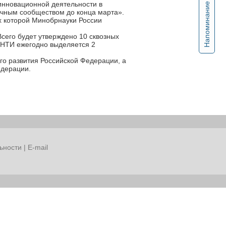
инновационной деятельности в
Напоминание
учным сообществом до конца марта».
ах которой Минобрнауки России
Всего будет утверждено 10 сквозных
м НТИ ежегодно выделяется 2
го развития Российской Федерации, а
едерации.
ьности
|
E-mail