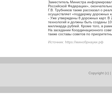
Заместитель Министра информировал 
Российской Федерации», окончательн
Г.В. Трубников также рассказал о ре
осуществляет «поддержку дорожных ка
- Уже утверждены 8 дорожных карт. В
технологий и должны быть созданы 10
миллиарда рублей. Кроме того, в рамк
На заседании Координационного совет
также составы советов по приоритетн
Источник: https://минобрнауки.рф
Copyright (c) |