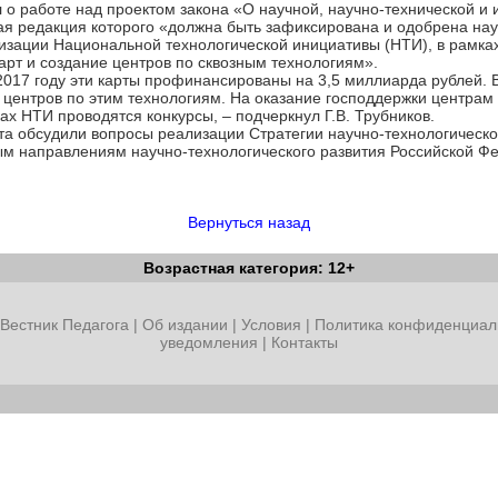
о работе над проектом закона «О научной, научно-технической и 
ая редакция которого «должна быть зафиксирована и одобрена на
ализации Национальной технологической инициативы (НТИ), в рамк
рт и создание центров по сквозным технологиям».
 2017 году эти карты профинансированы на 3,5 миллиарда рублей. 
 центров по этим технологиям. На оказание господдержки центра
ах НТИ проводятся конкурсы, – подчеркнул Г.В. Трубников.
а обсудили вопросы реализации Стратегии научно-технологическо
ым направлениям научно-технологического развития Российской Ф
Вернуться назад
Возрастная категория: 12+
Вестник Педагога
|
Об издании
|
Условия
|
Политика конфиденциал
уведомления
|
Контакты