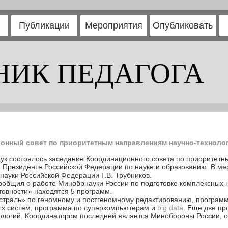
Публикации
Мероприятия
Опубликовать
НИК ПЕДАГОГА
онный совет по приоритетным направлениям научно-технолог
аук состоялось заседание Координационного совета по приоритет
и Президенте Российской Федерации по науке и образованию. В ме
науки Российской Федерации Г.В. Трубников.
сообщил о работе Минобрнауки России по подготовке комплексных 
товности» находятся 5 программ.
страль» по геномному и постгеномному редактированию, програм
ых систем, программа по суперкомпьютерам и
big
data
. Ещё две п
нологий. Координатором последней является Минобороны России, о