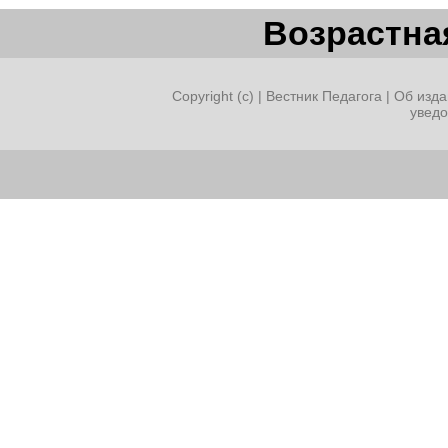
Возрастная
Copyright (c) |
Вестник Педагога
|
Об изда
увед