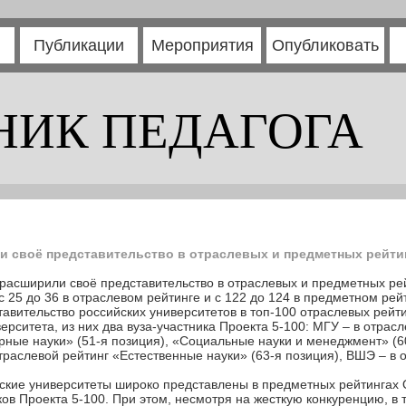
Публикации
Мероприятия
Опубликовать
НИК ПЕДАГОГА
 своё представительство в отраслевых и предметных рейтин
 расширили своё представительство в отраслевых и предметных р
 25 до 36 в отраслевом рейтинге и с 122 до 124 в предметном рей
авительство российских университетов в топ-100 отраслевых рейтин
ерситета, из них два вуза-участника Проекта 5-100: МГУ – в отра
тарные науки» (51-я позиция), «Социальные науки и менеджмент» (
отраслевой рейтинг «Естественные науки» (63-я позиция), ВШЭ – в
кие университеты широко представлены в предметных рейтингах Q
иков Проекта 5-100. При этом, несмотря на жесткую конкуренцию, в