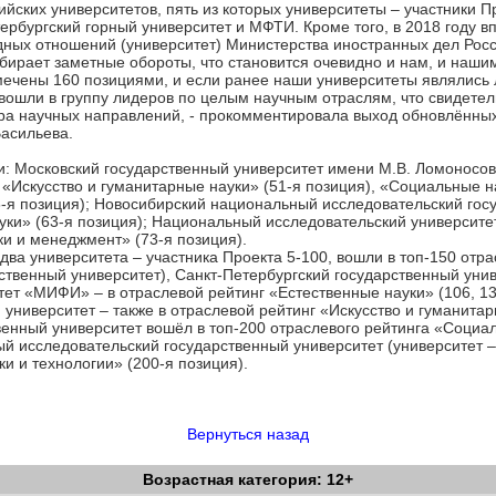
йских университетов, пять из которых университеты – участники П
бургский горный университет и МФТИ. Кроме того, в 2018 году в
дных отношений (университет) Министерства иностранных дел Рос
абирает заметные обороты, что становится очевидно и нам, и наши
мечены 160 позициями, и если ранее наши университеты являлись
 вошли в группу лидеров по целым научным отраслям, что свидетел
тра научных направлений, - прокомментировала выход обновлённы
Васильева.
и: Московский государственный университет имени М.В. Ломоносов
 «Искусство и гуманитарные науки» (51-я позиция), «Социальные н
-я позиция); Новосибирский национальный исследовательский госу
уки» (63-я позиция); Национальный исследовательский университ
и и менеджмент» (73-я позиция).
два университета – участника Проекта 5-100, вошли в топ-150 отр
рственный университет), Санкт-Петербургский государственный уни
ет «МИФИ» – в отраслевой рейтинг «Естественные науки» (106, 139
 университет – также в отраслевой рейтинг «Искусство и гуманита
твенный университет вошёл в топ-200 отраслевого рейтинга «Социа
й исследовательский государственный университет (университет – 
и и технологии» (200-я позиция).
Вернуться назад
Возрастная категория: 12+