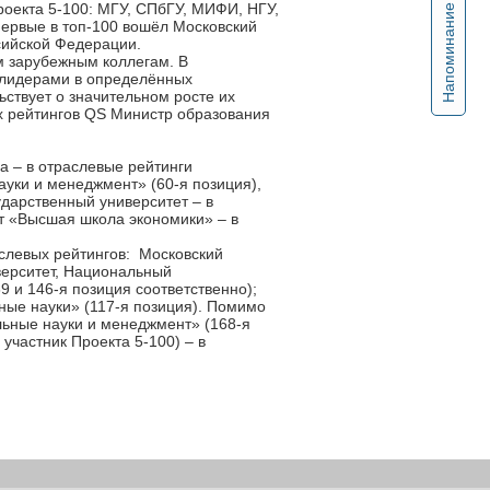
роекта 5-100: МГУ, СПбГУ, МИФИ, НГУ,
Напоминание
первые в топ-100 вошёл Московский
сийской Федерации.
м зарубежным коллегам. В
 лидерами в определённых
ьствует о значительном росте их
х рейтингов QS Министр образования
а – в отраслевые рейтинги
ауки и менеджмент» (60-я позиция),
дарственный университет – в
ет «Высшая школа экономики» – в
аслевых рейтингов: Московский
верситет, Национальный
 и 146-я позиция соответственно);
рные науки» (117-я позиция). Помимо
льные науки и менеджмент» (168-я
участник Проекта 5-100) – в