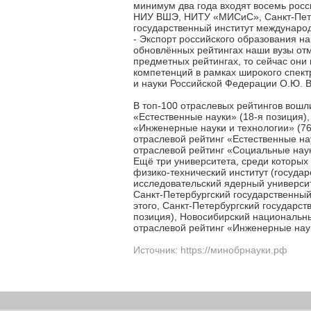
минимум два года входят восемь росси
НИУ ВШЭ, НИТУ «МИСиС», Санкт-Петер
государственный институт междунаро
- Экспорт российского образования н
обновлённых рейтингах наши вузы от
предметных рейтингах, то сейчас они
компетенций в рамках широкого спек
и науки Российской Федерации О.Ю. 
В топ-100 отраслевых рейтингов вошл
«Естественные науки» (18-я позиция),
«Инженерные науки и технологии» (76
отраслевой рейтинг «Естественные на
отраслевой рейтинг «Социальные наук
Ещё три университета, среди которых 
физико-технический институт (госуда
исследовательский ядерный университ
Санкт-Петербургский государственный
этого, Санкт-Петербургский государс
позиция), Новосибирский национальны
отраслевой рейтинг «Инженерные наук
Источник: https://минобрнауки.рф