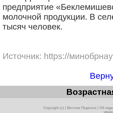
предприятие «Беклемишевс
молочной продукции. В сел
тысяч человек.
Источник: https://минобрна
Верну
Возрастная
Copyright (c) |
Вестник Педагога
|
Об изда
увед