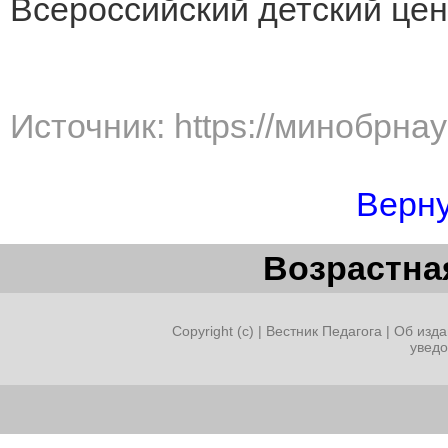
Всероссийский детский це
Источник: https://минобрна
Верну
Возрастная
Copyright (c) |
Вестник Педагога
|
Об изда
увед