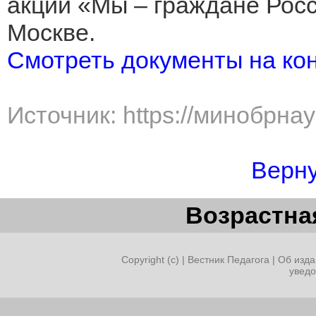
акции «Мы – граждане Росс
Москве.
Смотреть документы на ко
Источник: https://минобрна
Верну
Возрастная
Copyright (c) |
Вестник Педагога
|
Об изда
увед