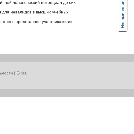
, чей человеческий потенциал до сих
Напоминание
ы для инвалидов в высших учебных
онгресс представлен участниками из
ьности
|
E-mail