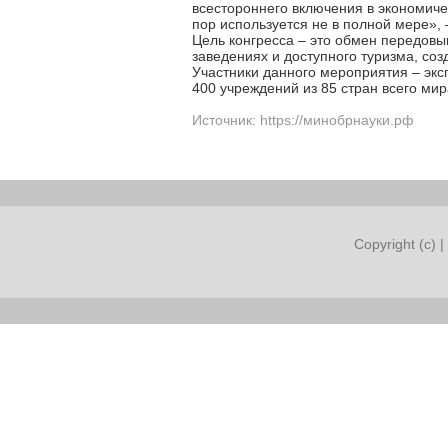
всестороннего включения в экономиче
пор используется не в полной мере»,
Цель конгресса – это обмен передовы
заведениях и доступного туризма, со
Участники данного мероприятия – экс
400 учреждений из 85 стран всего мир
Источник: https://минобрнауки.рф
Copyright (c) |