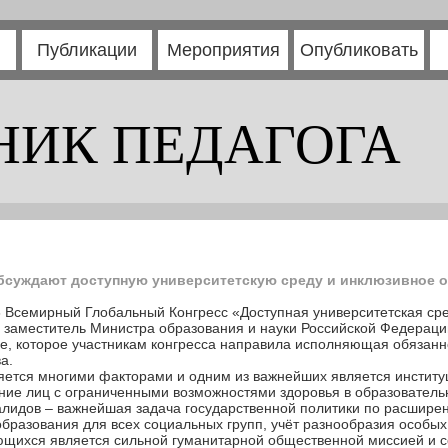
Публикации
Мероприятия
Опубликовать
НИК ПЕДАГОГА
бсуждают доступную университетскую среду и инклюзивное 
6 Всемирный Глобальный Конгресс «Доступная университетская ср
 заместитель Министра образования и науки Российской Федерации
ие, которое участникам конгресса направила исполняющая обязанн
а.
яется многими факторами и одним из важнейших является институ
ние лиц с ограниченными возможностями здоровья в образовательн
лидов – важнейшая задача государственной политики по расширен
образования для всех социальных групп, учёт разнообразия особы
щихся является сильной гуманитарной общественной миссией и с