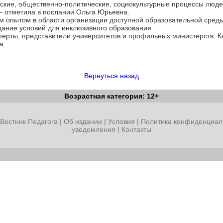
ские, общественно-политические, социокультурные процессы людей
 – отметила в послании Ольга Юрьевна.
м опытом в области организации доступной образовательной сред
здание условий для инклюзивного образования.
перты, представители университетов и профильных министерств. К
а.
Вернуться назад
Возрастная категория: 12+
Вестник Педагога
|
Об издании
|
Условия
|
Политика конфиденциал
уведомления
|
Контакты