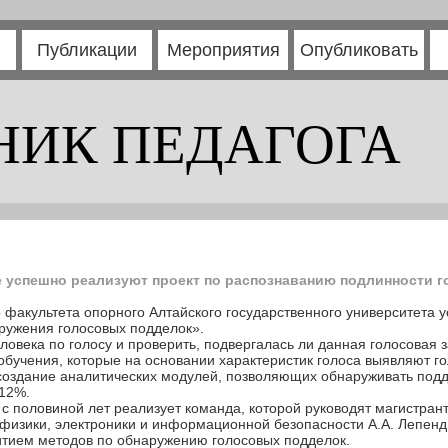
Публикации
Мероприятия
Опубликовать
НИК ПЕДАГОГА
 успешно реализуют проект по распознаванию подлинности 
факультета опорного Алтайского государственного университета 
ружения голосовых подделок».
ловека по голосу и проверить, подвергалась ли данная голосовая 
бучения, которые на основании характеристик голоса выявляют г
оздание аналитических модулей, позволяющих обнаруживать подде
 12%.
с половиной лет реализует команда, которой руководят магистрант
физики, электроники и информационной безопасности А.А. Лепен
итием методов по обнаружению голосовых подделок.