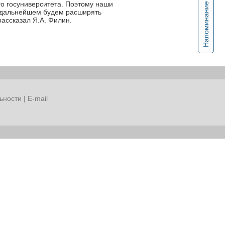
го госуниверситета. Поэтому наши
Напоминание
в дальнейшем будем расширять
ассказал Я.А. Филин.
ьности
|
E-mail