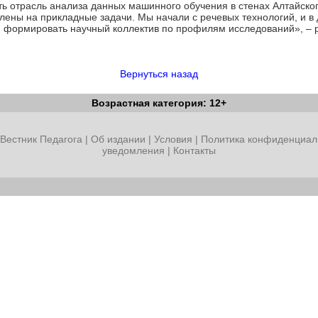
ть отрасль анализа данных машинного обучения в стенах Алтайско
лены на прикладные задачи. Мы начали с речевых технологий, и 
 формировать научный коллектив по профилям исследований», – р
Вернуться назад
Возрастная категория: 12+
Вестник Педагога
|
Об издании
|
Условия
|
Политика конфиденциал
уведомления
|
Контакты