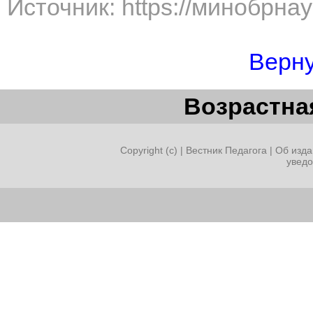
Источник: https://минобрна
Верну
Возрастная
Copyright (c) |
Вестник Педагога
|
Об изда
увед