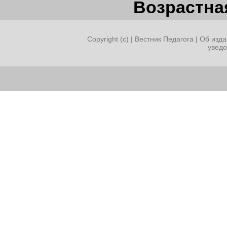
Возрастная
Copyright (c) |
Вестник Педагога
|
Об изда
увед