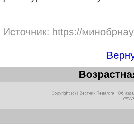
Источник: https://минобрна
Верну
Возрастная
Copyright (c) |
Вестник Педагога
|
Об изда
увед