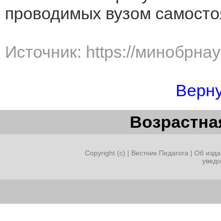
проводимых вузом самосто
Источник: https://минобрна
Верну
Возрастная
Copyright (c) |
Вестник Педагога
|
Об изда
увед