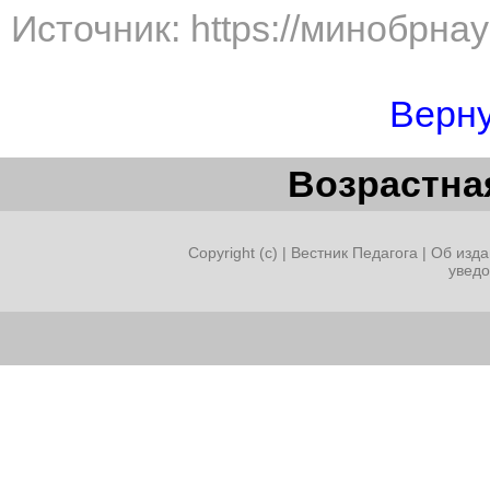
Источник: https://минобрна
Верну
Возрастная
Copyright (c) |
Вестник Педагога
|
Об изда
увед