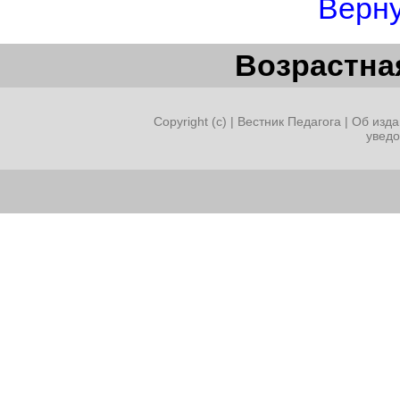
Верну
Возрастная
Copyright (c) |
Вестник Педагога
|
Об изда
увед