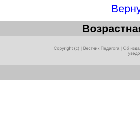
Верну
Возрастная
Copyright (c) |
Вестник Педагога
|
Об изда
увед