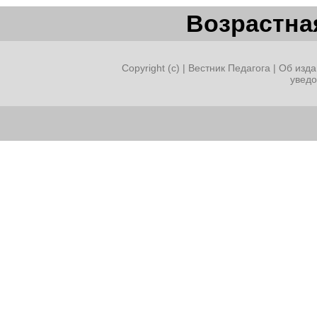
Возрастная
Copyright (c) |
Вестник Педагога
|
Об изда
увед