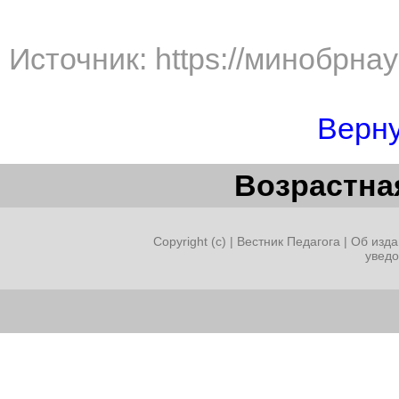
Источник: https://минобрна
Верну
Возрастная
Copyright (c) |
Вестник Педагога
|
Об изда
увед