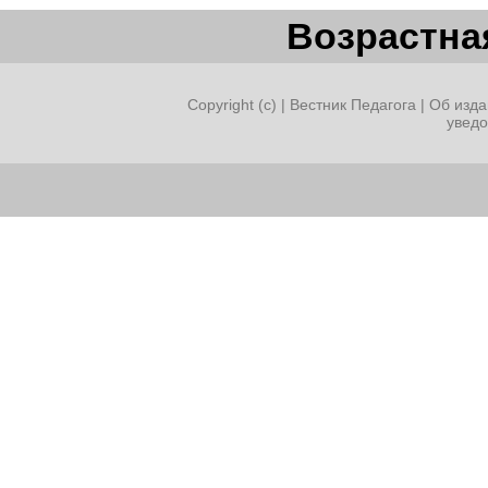
Возрастная
Copyright (c) |
Вестник Педагога
|
Об изда
увед