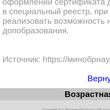
оформлении сертификата д
в специальный реестр, при
реализовать возможность 
допобразования.
Источник: https://минобрна
Верну
Возрастная
Copyright (c) |
Вестник Педагога
|
Об изда