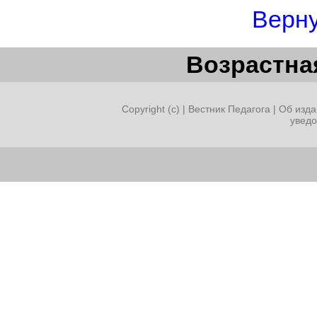
Верну
Возрастная
Copyright (c) |
Вестник Педагога
|
Об изда
увед