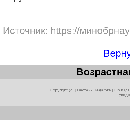
Источник: https://минобрна
Верну
Возрастная
Copyright (c) |
Вестник Педагога
|
Об изда
увед