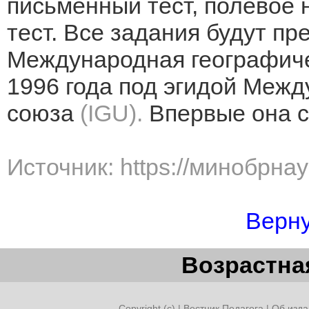
письменный тест, полевое
тест. Все задания будут пр
Международная географиче
1996 года под эгидой Межд
союза
(IGU).
Впервые она с
Источник: https://минобрна
Верну
Возрастная
Copyright (c) |
Вестник Педагога
|
Об изда