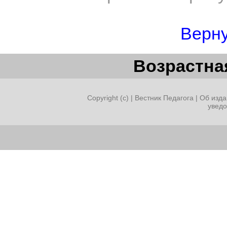
Верну
Возрастная
Copyright (c) |
Вестник Педагога
|
Об изда
увед