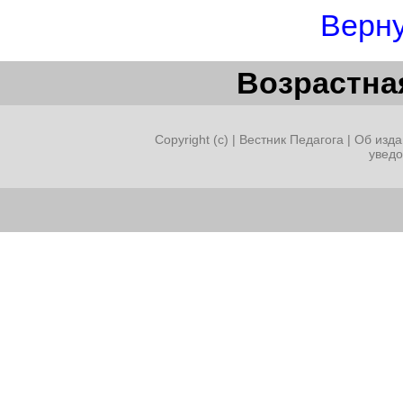
Верну
Возрастная
Copyright (c) |
Вестник Педагога
|
Об изда
увед